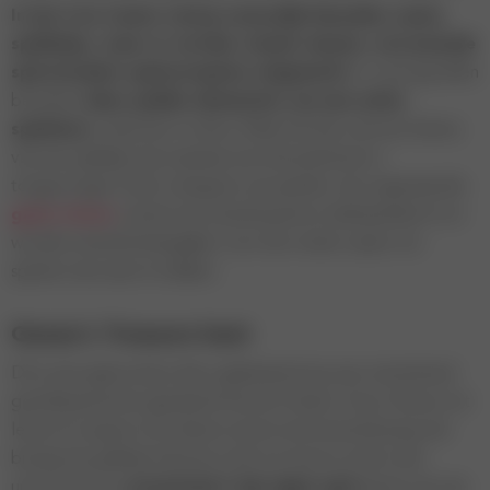
In het Live Casino vind je natuurlijk klassieke casino
spelletjes, maar er worden steeds nieuwe, verrassende
spectaculaire spelconcepten uitgewerkt.
In veel gevallen
bevatten
deze spellen elementen van een echte
spelshow
, zoals een tv-show. Maar het kan ook een thema
van een gokkast zijn waaraan een showelement is
toegevoegd. Deze categorie van spellen, de zogenaamde
game shows
, nemen een steeds groter marktaandeel in en
worden steeds belangrijker voor een online casino om
spelers mee aan te trekken.
Gonzo’s Treasure hunt
Dit is een game show die is gebaseerd op een ontzettend
goedlopend slot genaamd Gonzo’s Quest. Door Gonzo tot
leven te roepen is Evolution enorm innoverend bezig, het
brengt de gokkast hiermee echt tot leven en dit is een
unicum! Gonzo
presenteert zijn eigen spel
samen met de