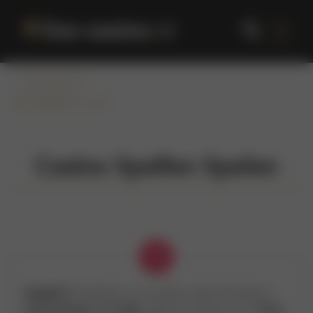
Ad Disclosure
Live Casino
Spellen
Casino Spellen Spelen
Opgelet!
Deelname voor online casino bonussen is
vanaf 24 jaar of ouder.
Wat kost gokken jou?
Stop