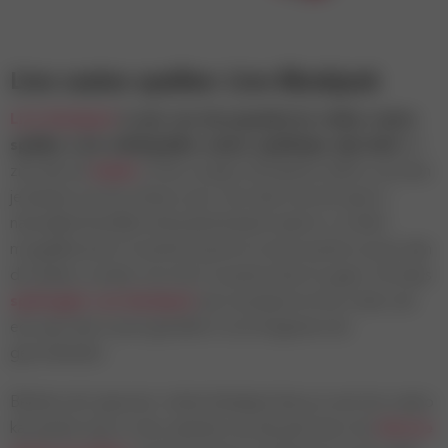
Live casino spellen: Live Blackjack
Live blackjack
is een van de populairste online casino
spellen. Live tafelspellen casino spelletjes zijn leuk!
Je
ziet dat de
dealer
of de croupier de kaarten deelt, en je kan
je kaarten op het scherm zien. Het doel van het spel is
natuurlijk hetzelfde als bij land-based casino’s: zo dicht
mogelijk bij de 21 punten komen en meer punten scoren dan
de dealer, zonder over de 21 punten heen te gaan. De basis
spelregels van blackjack
zijn vrij simpel en het is dan ook
een spel dat zowel geschikt is voor beginners als
gevorderden.
Behalve de ‘gewone’ online blackjack die je in een live casino
kan spelen zijn er vele varianten op die spel door de
diverse