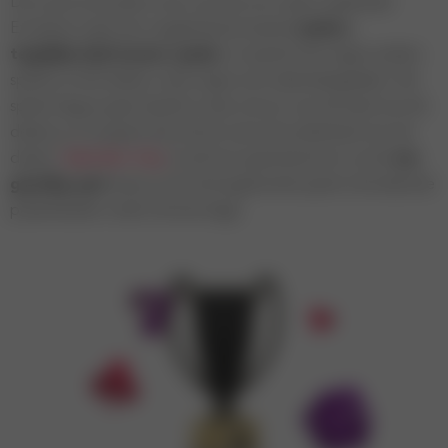
Dit is een live poker room van de Live casino aanbieder
Evolution waar een ongelimiteerd aantal
spelers
tegelijkertijd kunnen spelen
. Je speelt niet tegen andere
spelers of de dealer, maar tegen een uitbetalingstabel. Als
speler krijg je geen kaarten maar zet je in op de hand van de
dealer, je voorspelt dus als het ware de pokerhand van de
dealer.
Side Bet City
wordt live gestreamd en is echt
een
gezellig spel
waar je snel als beginnende speler de bekende
pokerhanden onder de knie krijgt.