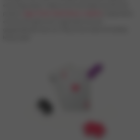
extra hoge prijzen. Indien je een inzet plaats op de bonus
positie in
Age of het Gods Bonus roulette
ontgrendel je
een slot mini-game met 3 gratis spins met een
gegarandeerde winst van 100x je inzet indien het balletje
hierop landt.