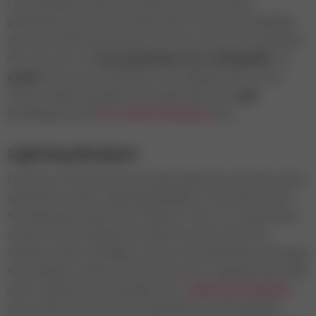
In de blackjack variant bet behind, kan je als speler
plaatsnemen achter een ander speler. Dit kan noodzakelijk
zijn als de tafel bijvoorbeeld vol is en je wilt toch meespelen
hier. Dit is een van
de populairdere live tafelspellen
. Je
speelt
dus mee op de kaarten van degenen die er al zit,
maar je maakt natuurlijk wel je eigen keuzes en
spel
beslissingen bij dit
bet behind blackjack
spel.
Lightning Blackjack
Evolution is als eerste op de markt gekomen met deze super
spannende variant, Lightning Blackjack, en dit heeft al snel
navolging gevonden door Playtech. Het is zo’n spannende
variant van live blackjack doordat de winst enorm kan
oplopen. Bij het verkrijgen van een winnende kaart ontvang je
een multiplier, welke zijn werkt doet in je volgende hand. Win
je de volgende hand namelijk ook in
Lightning Blackjack
,
dan wordt je winst met het aantal keer van de multiplier