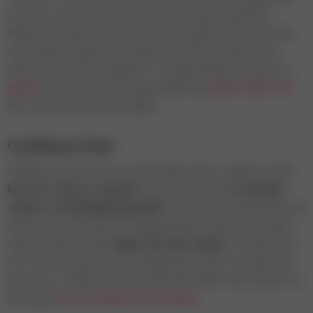
worden er door de dealer nog twee kaarten gedeeld.
Maken meerdere spelers de call, dan geldt dat zij allemaal
twee kaarten krijgen. Vervolgens worden de kaarten van
dealer en spelers vergeleken. In tegenstelling tot gewoon
poker
komt er weinig strategie kijken bij
Casino Hold ‘em
,
het is eerder een puur kansspel.
Caribbean Stud
Caribbean Stud is een van de leukste poker variaties om
in
het live casino te spelen
en wordt ook veel
in fysieke
casino’s wereldwijd gespeeld
. Het grote verschil tussen de
online vorm van poker en klassiek poker is dat je niet tegen
andere spelers, maar
tegen het huis speelt
. Je speelt ook
niet voor het geld van je medespelers, maar voor geld van
het casino. Daardoor is bijvoorbeeld bluffen veel minder van
belang bij
Live Carribean Stud poker
.