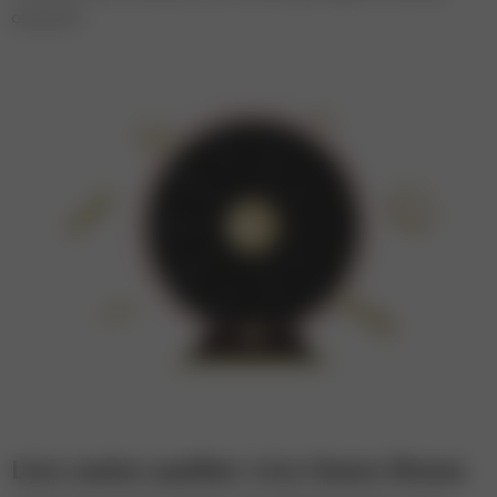
oplopen!
Live casino spellen: Live Game Shows