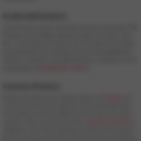
Double Ball Roulette
Zoals de naam al doet vermoeden worden er bij Double Ball
Roulette twee balletjes gebruikt in plaats van eentje, twee
keer zoveel kans om te winnen dus. Dit maakt het niet alleen
nog spannender, het verhoogt ook de inzetmogelijkheden.
Hierdoor veranderen natuurlijk de kansen en daarmee ook de
uitbetalingen bij
Double Ball roulette
.
Quantum Roulette
Quantum Roulette is een roulette variant van
Playtech
, de
concurrent van Evolution gaming. Op de markt gebracht in
2019 heeft het snel een plekje veroverd tussen de roulette
varianten. Maar ere wie ere toekomt,
Quantum Roulette
is
afgekeken van Evolution gaming en als jij een fervent speler
bent van Immersive Roulette, dan komt dit spel van Playtech