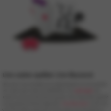
Live casino spellen: Live Baccarat
Baccarat is een tamelijk eenvoudig kaartspel en een populair
live casino spel onder de liefhebbers. De
spelregels
zijn
simpel en de inzet kan heel hoog zijn. Het is bijzonder geliefd
en populair bij Chinese highrollers.
Live Baccarat
wordt ook
wel Punto Banco genoemd. Punto staat voor de speler en