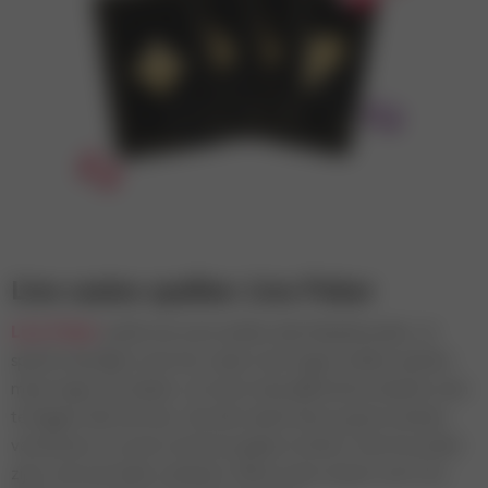
Live casino spellen: Live Poker
Live Poker
werkt net even anders dan klassiek poker. Je
speelt namelijk in een live casino niet tegen andere spelers
maar tegen de dealer. Je moet natuurlijk betere kaarten zien
te krijgen dan het huis. Op die manier kan je grote winsten
verzilveren, en soms ook een jackpot winnen. Van live poker
zijn er tal van leuke varianten. Wil je meer weten over Live