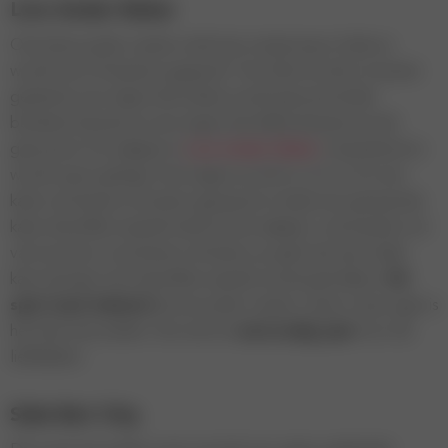
Live Andar Bahar
Ook deze poker variant vindt zijn oorsprong in India en
wordt met 52 kaarten gespeelt. Het deck wordt in tweeën
gedeeld, een stapel die Andar wordt genoemd (dat
betekent binnen) en een stapel die Bahar (buiten) wordt
genoemd. De snijkaart in
Live Andar Bahar
is bepalend en
wordt open gelegd. Vervolgens wordt er om en om een
kaart van binnen en buiten geopend, totdat een geopende
kaart dezelfde waarde heeft als de snijkaart. Jij als speler zet
van tevoren in op binnen of buiten, je gokt dus aan welke
kant de kaart met dezelfde waarde wordt getrokken.
Dit
spel staat bekend
als een poker variant, maar in mijn ogen is
het heel wat anders. Een snel en
eenvoudig spel
voor de
liefhebber.
Side Bet City