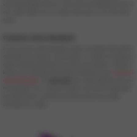
vermenigvuldigd. Hiervoor zet je eerst wel dubbel je inzet in.
Het casino dekt zich voor deze extra inzet in voor de extra
winst.
Common draw blackjack
In de Common draw blackjack variant ontvangen alle spelers
dezelfde twee kaarten van de dealer. Je maakt vervolgens je
eigen beslissing gebaseerd op deze twee kaarten. Hierdoor
kunnen een oneindig aantal spelers deelnemen aan
Common
draw blackjack
. De
spelregels
zijn verder gelijk aan die van
het basisspel. Het voordeel is dat je nooit op een lege plek
aan tafel hoeft te wachten plus dat je gewoon je eigen
strategie kan volgen.