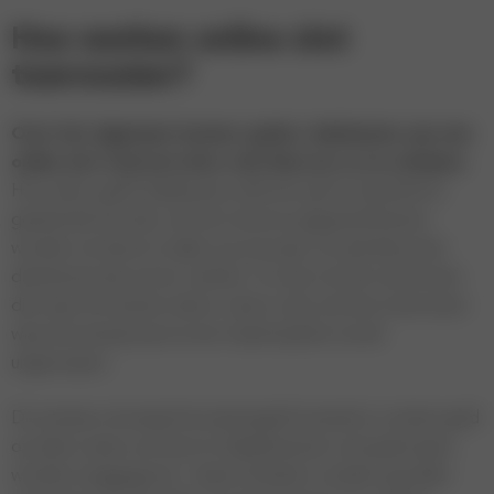
Hoe werken online slot
toernooien?
Over het algemeen kunnen spelers deelnemen aan een
online slot toernooi door zich hiervoor in te schrijven
.
Het casino geeft daarbij aan welk slot spel (of spelen!) er
gedurende de duur van het toernooi gespeeld kunnen
worden om kans te maken op een prijs. De tijd dat je kan
deelnemen kan enorm variëren. Zo zijn er korte toernooien
die maar 20 minuten duren, maar er zijn ook slot toernooien
waar de winnaar pas na een maand spelen wordt
uitgeroepen.
De winnaar ontvangt het prijzengeld meestal in contant geld
op diens casino account en daarbij kunnen ook gratis spins
worden weggegeven. Casino’s bieden in andere gevallen