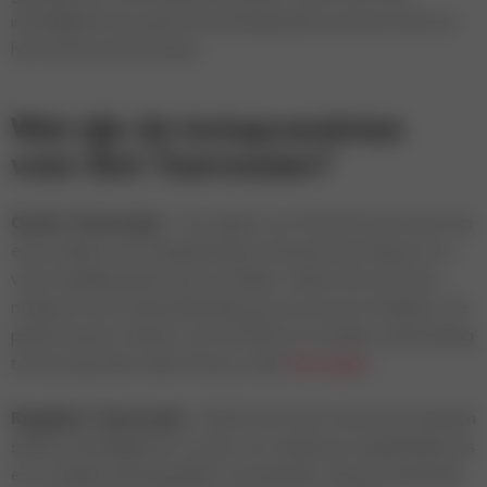
inschrijfgeld, hoe groter het bedrag dat je aan het eind van
het toernooi kunt winnen.
Wat zijn de instapvereisten
voor Slot Toernooien?
Gratis Toernooien
– De regels voor freeroll toernooien zijn
eenvoudig en de instapdrempel is bewust heel laag om zo
veel mogelijk spelers aan te trekken. Vaak is het niet eens
nodig om een minimumbedrag op je account te hebben. De
prijzen kunnen variëren van een klein tot medium cash bedrag
tot een speciale casino bonus, zoals
free spins
.
Rеguliere Toernooien
– Bij dit soort slot toernooien betalen
spelers inschrijfgeld en ze zijn voor iedereen toegankelijk mits
er is voldaan aan bepaalde voorwaarden. Als je je aanmeldt