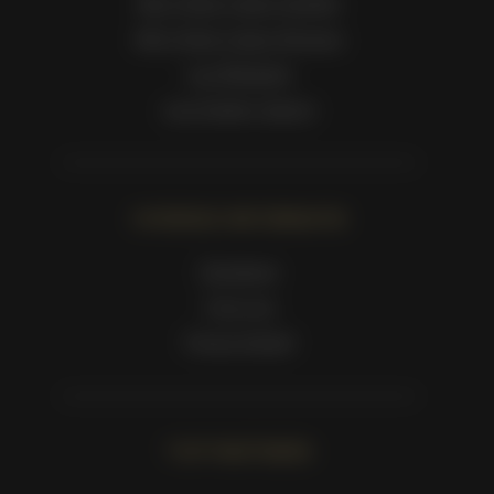
Alle Online Casino Spellen
Alle Online Casino Reviews
Live Blackjack
Live Dealer Casino’s
OVERIGE INFORMATIE
Disclaimer
Over ons
Privacy beleid
TOP PARTNERS