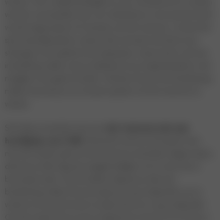
winnen. Het is altijd belangrijk om op voorhand uit te zoeken
wat de voorwaarden zijn voor deelname en wie aan het eind
wordt uitgeroepen tot winnaar van het toernooi. Je kunt het
spel natuurlijk spelen zoals je dat normaal ook doet en je
strategie in het geheel niet aanpassen, maar je kunt ook een
inschatting maken van je winkansen en je tegenstanders in de
ranglijst in de gaten houden. Hierdoor kun je een berekening
maken hoeveel je zou moeten spelen om het toernooi te
winnen.
Stel dat je meedoet aan een
slot toernooi met een
hoofdprijs van € 500
. Als bij dit toernooi de speler wint
met de meeste spins en het toernooi meerdere dagen duurt,
dan kun je elke dag de ranglijst bekijken om te zien wie er
bovenaan staat. Op de laatste dag kun je dan een
berekening maken hoeveel spins je nog nodig hebt om te
winnen en hoeveel inzet en tijd je hiervoor nog nodig hebt.
Op die manier ben je niet toegewezen aan het lot en kun je