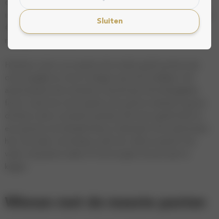
deel te kunnen nemen. Als je bijvoorbeeld €3 wint met een
inzet van € 0,25 cent, telt het gelijk zo mee als een winst van
Sluiten
€30 bij een inzet van €2,50, de win is in beide gevallen
namelijk 12x de inzet.
Hierdoor is het voor spelers die minder geld inzetten dus
ook mogelijk om mee te dingen naar de hoofdprijs. Het
aantal spelers die meedoen is bij dit spel de belangrijkste
factor, want hoe meer spelers, hoe groter statistisch gezien
de kans is dat er iemand meedoet die meer geluk heeft en
een grotere win behaald dan jij. Daarnaast is het aantal spins
hier ook zeker van belang, want hoe vaker je speelt, hoe
vaker ook jij kans maakt om de hoogste win per spin te
krijgen.
Winnen met de meeste punten