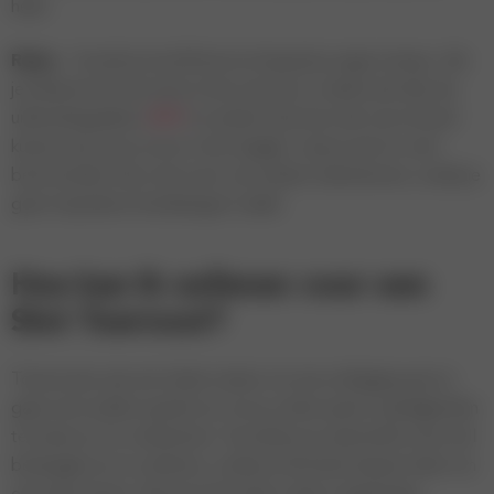
hebt.
Relax
– Houdt je hoofd koel en bepaal je eigen tempo. Als
je bekend met de slots in het toernooi, onderzoek dan de
uitbetalingstabel,
RTP
en andere factoren die van invloed
kunnen zijn op je score in de ranglijst. Laat je niet te veel
beïnvloeden door de score van andere deelnemers, zodat je
geen impulsieve beslissingen maakt.
Hoe kan ik oefenen voor een
Slot Toernooi?
Toernooien zijn een leuke manier om een uitdaging aan te
gaan met andere spelers en om je online speel vaardigheden
te testen en te verbeteren. Voordat je je aanmeldt is het wel
belangrijk om te oefenen, zodat je de beste kansen hebt om