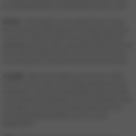
je ook rekening houden met enkele andere factoren, zoals:
Kosten
– Je kunt kiezen voor een gratis toernooi, maar je
kunt ook wat extra geld uitgeven en meedoen aan een buy-
in toernooi. Ieder buy-in toernooi heeft unieke kosten die
afhankelijk zijn van het casino waar je speelt. Als het de eerste
keer is dat je meedoet, kies dan voor een freeroll toernooi
om uit te proberen of deze extra speel-dimensie je bevalt.
Looptijd
– Kijk naar de looptijd van een toernooi. Als het
een kort toernooi is dan zal dit weinig problemen met zich
meebrengen, maar als de wedstrijd langer duurt, houdt dan
zowel rekening met je kalender, als met het geld dat je eraan
zult uitgeven. Een toernooi dat enkele weken duurt, kan
risicovol speelgedrag uitlokken en winnen is nooit
gegarandeerd.