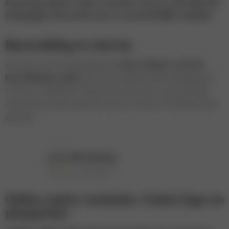
Bovenaan iedere Casino recensie tref je in één blik alle
belangrijke informatie aan in overzichtelijke tabellen.
Beoordeling in sterren
Zo zie je in een oogopslag wat
onze rating is van het
betreffende casino
, dit in een aantal sterren aangegeven
tot max 5. Misschien vind je het na het zien van het aantal
sterren de moeite waard om door te lezen of misschien wel
juist niet.
Online casino recensies: Casino logo en
pluspunten