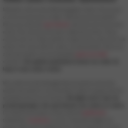
Misschien is dit wel de allerbelangrijkste reden in het proces
om een account aan te maken. Wat kan je precies spelen?
Ben je op zoek naar
sportsbook
, dan wil je wel van tevoren
weten of je ook op je favoriete clubje kan inzetten. Ben jij
een fan van Live Casino spellen of game shows, dan wil je ook
weten of en met welk live casino ze samenwerken. Ben je op
zoek naar spellen van een bepaalde
game provider
misschien.
Het geheel spelaanbod nemen we onder de
loep in onze casino review.
We vinden het dus belangrijk dat jij als speler je favoriete
spellen kan spelen en we beschrijven daarom graag waar het
spelaanbod precies uit bestaat.
We kijken eerst naar de
productgroepen, dus sportsbook, live casino en casino.
Dit laatste kan bestaan uit bijvoorbeeld
gokkasten
,
tafelspellen,
krasloten
en meer. Daarnaast bekijken we
graag welke spelontwikkelaars het casino gebruikt voor het