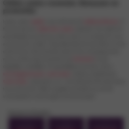
Online casino recensies: Bonussen en
promoties
Iedere casino
speler
is op zoek naar de
welkomstbonus
of
free bet die een
online live casino
aanbiedt. Dit maakt het
aantrekkelijk om je bij een online casino in te schrijven en een
account aan te maken. Natuurlijk draait het niet alleen om die
eerste bonus. Als potentiële speler wil je ook graag weten
wat je verder mag verwachten aan
bonussen
en aan
dagelijkse, wekelijkse of maandelijkse promoties. Zijn er
stortingsbonussen
,
cash backs
, rebates, leaderboard,
toernooien
, cash prijzen, etc. Toch allemaal informatie die je
tot je wilt nemen. Waar mogelijk vermelden we ook de
voorwaarden en de hoogtes van de bonussen.