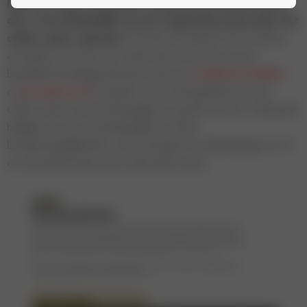
Niet elk casino accepteert dezelfde betaalmethodes,
dit is ook afhankelijk van de vergunning waaronder het
online casino opereert.
Het kan zijn dat jij er de voorkeur
aan geeft, om wat voor reden dan ook, om met een
betaalde betalingsmethode zoals een
creditcard
,
iDEAL
,
of
pre-paid card
te spelen. Dan is dit gedeelte van de
online casino reviews belangrijk om goed te lezen. Daarnaast
bekijken we de verwerkingstijd van deze
betaalmogelijkheden over stortingen en uitbetalingen en of
er eventuele kosten aan verbonden zitten.