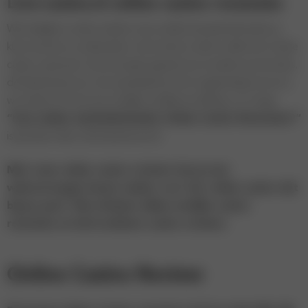
Live-casino.nl online casino recensies
We bekijken onder andere met welke betaalmethoden je
kunt storten en uitbetalen, de licentie onder welke het online
casino opereert, het bonusprogramma en andere promoties,
de klantenservice, het spelaanbod, het registratieproces en
we sluiten af met een eerlijke eindbeoordeling. Je vraag
“Hoe maken wij Nederlandse Online Casino Recensies?”
is bij deze dan ook beantwoord.
Met onze online casino reviews kan je een
weloverwogen keuze maken voor het online casino dat
bij jou past. Wij schrijven alleen eerlijke casino
recensies en betrouwbare casino reviews.
Online Casino Review