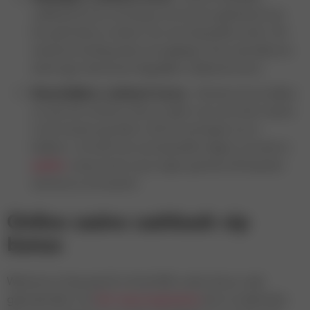
cashback bonus ontvang je een bonus gebaseerd op
het geld dat je verliest over een bepaalde week. Het
maximum bedrag dat je terugkrijgt is hier natuurlijk een
stuk hoger dan bij de dagelijkse cashback bonus.
Maandelijkse cashback bonus
– Bij deze bonus kijken
ze naar de verliezen die je maakt over een hele maand.
In de meeste gevallen is dit het prettigst om te
hebben. Je hoeft niet op bepaalde dagen of week te
spelen
, maar je kunt op je eigen gemak zelf bepalen
wanneer je wilt spelen.
Online casino cashback vip
bonus
Wanneer je lang speelt in hetzelfde casino kan je vaak
gebruikmaken van
het vip-programma
dat ze aanbieden.