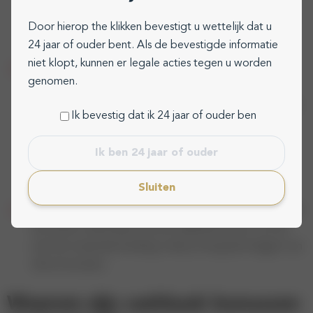
bepaalde verloopdatum. Je hebt dus maar een
bepaalde tijd om de bonussen op te maken en aan de
Door hierop the klikken bevestigt u wettelijk dat u
inzetvereiste te voldoen.
24 jaar of ouder bent. Als de bevestigde informatie
niet klopt, kunnen er legale acties tegen u worden
Inzetvereiste
– Er zijn bijna altijd inzetvereiste
genomen.
verbonden aan bonussen. Dit houd in dat spelers de
bonussen een aantal keer moeten inzetten voordat het
Ik bevestig dat ik 24 jaar of ouder ben
bonusgeld veranderd in echt geld die ze kunnen
opnemen. Als een bonus een inzetvereiste van x10
Ik ben 24 jaar of ouder
heeft moet je bij een bonus bedrag van 100 euro in
totaal 1000 euro inzetten.
Sluiten
Maximale bonus
– Zoals eerder al vermeld, er zit vaak
een limiet verbonden aan de cashback bonus. Let op
wat het maximale bedrag is dat je terug kunt krijgen van
deze bonussen.
Waarom zijn cashback bonussen