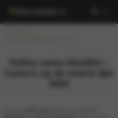
Ad Disclosure
Live Casino
Online Casino
Blacklist
Online casino blacklist –
Casino’s op de zwarte lijst
2026
Als je in het
online casino
speelt, wil je natuurlijk de
zekerheid
dat je
winsten uitbetaald
worden, en dat de