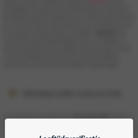
Legitieme casino's hebben meestal een
licentie
van een
rechtsgebied dat spelers de zekerheid geeft te weten dat
de eigenaars goed doorgelicht zijn en dat hun geld veilig zal
zijn. Zoals met alles in deze industrie, zijn er manieren om dit
te omzeilen; sommige landen verstrekken “
licenties”
die
veel minder strenge regels hebben als ze er al hebben. In
extreme gevallen zal een malafide casino een logo van één
van deze regelgevende instanties op hun site plaatsen
zonder dat ze ooit een licentie hebben aangevraagd.
Witwassing of andere vormen van fraude
Soms belandt een casino niet op
de zwarte lijst
omdat ze
hun spelers incorrect behandelen, maar omdat ze aan andere
vormen van grootscheepse
fraude
doen. Het is een bekend