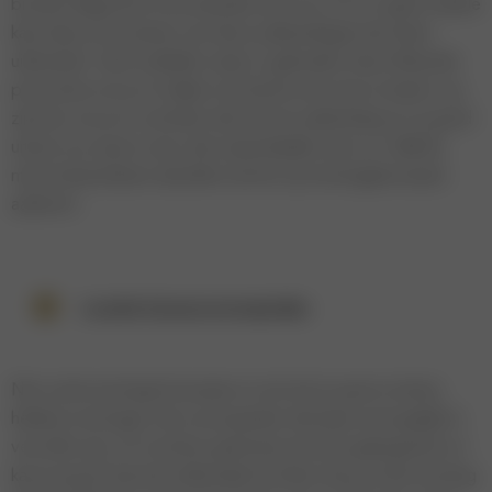
brutale Algemene Voorwaarden aan toe, en er is geen enkele
kans dat je de winsten van deze aanbiedingen kan laten
uitbetalen. Veel malafide casino's gebruiken deze flitsende
promoties om je te lokken zich bij hun site aan te sluiten; wij
zijn hier om je te vertellen dat als een aanbieding er te goed
uitziet om waar te zijn, dat waarschijnlijk ook zo is. Blijf bij
meer beheersbare aantallen als het op stortingsbonussen
aankomt.
Louche bonusvoorwaarden
Net zoals sommige bonussen er net iets te groot uitzien,
hebben sommige ook voorwaarden die bijna onmogelijk te
vervullen zijn. Zo wordt je geld aan je bonus gekoppeld, en
kan je pas (in theorie) uitbetaald worden als je je hele storting