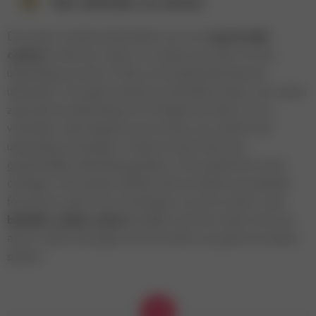
Niet uitbetalen van winsten
De meest voorkomende klacht van over
zwarte lijst
casino’s
is dat een casino er te lang over doet om een
uitbetaling te sturen of dat ze het geld helemaal niet
uitbetalen. Het gaat meestal op dezelfde manier; een casino
zegt dat de uitbetaling tot 30 dagen kan duren om te
verwerken, dan beginnen de excuses over waarom de
uitbetaling vertraagd is. Daarna wordt ofwel een
gedeeltelijke uitbetaling gedaan, of het geld komt nooit
opdagen. Veel spelers denken dat een klacht op publieke
forums het casino wel zal dwingen om iets te doen, maar
blacklist online casino’s
trekken zich hier echter niets van
aan en zullen doorgaan met het stelen van geld van andere
spelers.