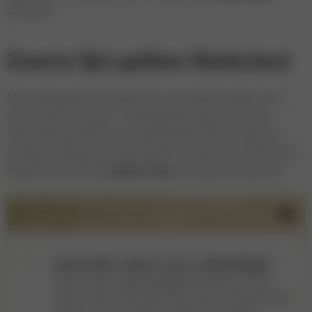
belanden.
Zwarte lijst gokken Nederland
Net zoals gerenommeerde sites, zijn slechte casino's er in
alle soorten en maten. In feite kunnen casino's op onze
zwarte lijst belanden om verschillende redenen, waarvan
sommige ernstiger zijn dan andere. Zoals je zou verwachten,
hebben veel van de
slechte sites
meerdere problemen.
Hier is een zijn enkele belangrijke blacklist
casino's, waar je beter wegblijft
Zwarte lijst casino’s m.b.t. uitbetalingen:
Casino Pure, Vegas Raging Bull Casino, Rome
Casino, Bet The Dealer, Blu Casino, Captain Jack