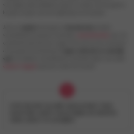
vervolgens elke denkbare manier te vinden om het geld te
houden zonder ooit een dubbeltje uit te betalen.
Juist om
spelers
hiertegen te
beschermen,
bieden
verschillende Europese overheden
casinolicenties
aan. De
overheid houdt dus een oogje in het zeil om de consument
of de speler te beschermen
tegen misbruik en oneerlijk
spel
. Zo hebben verschillende overheden lijsten van welke
casino’s legaal
opereren onder hun licentie.
Je let dus best op welk casino je kiest. Onze
zwarte lijst casino’s kan je helpen de slechtste
online casino's te vermijden!