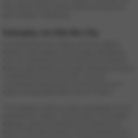
alles verliezen ‘all lose’. Bij deze laatste win je enkel als er
geen winnende combinatie ligt.
Gameplay van Side Bet City
Een winnende hand van 3 kaarten is het eenvoudigst te
behalen en geeft daarmee ook de laagste uitbetaling bij
winst. Een winnende hand met 5 kaarten heeft de kleinste
kansen en geeft daardoor de hoogste uitbetaling. Een goed
voorbeeld hiervan is de Royal Flush, ook wel de
onverslaanbare hand genaamd; de kans dat deze met 5
kaarten wordt gemaakt is kleiner dan met 7 kaarten.
Om te beginnen worden er 3 kaarten opengelegd, dit is de
pokerhand met 3 kaarten. Daarna worden er nog 2 kaarten
bijgelegd, waarmee de pokerhand van 5 kaarten wordt
gevormd. Met laatste 2 kaarten wordt de pokerhand met 7