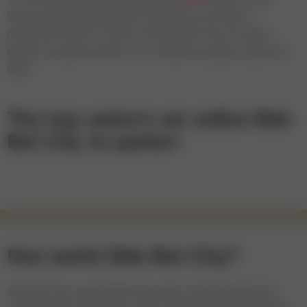
tegen een uitbetalingstabel, waardoor je zelf geen
pokerhand hoeft te creëren. Bij Side Bet City is er geen
sprake van spelers limiet en is er altijd een plekje vrij aan de
tafel.
The top casino’s om online Side
Bet City te spelen!
Hoe werkt Side Bet City?
Side Bet City is gebaseerd op poker en biedt spelers de