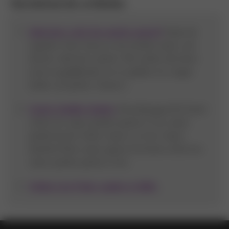
Gerelateerde artikelen
Side bets; echt de moeite waard?
Naast de
reguliere ‘bets' kan je in een (online) casino ook
diverse ‘side bets' spelen. We merken dat deze
extra mogelijkheden om te gokken tot vragen
leiden van spelers. Daarom...
Casino Spellen Spelen
InhoudsopgaveDe beste
online live casino spellen spelen in Live casino
spellen bij de Online Casino's in !Live Casino
SpellenOnline casino games De beste online live
casino spellen spelen in Het...
Online Live Poker spelen in 2026
...