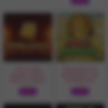
Speel
Book of Gold
Mega Moolah van
Klassieke Gokkast
Microgaming – Lees
Review van Playson
De Review Hier!
Speel
Speel