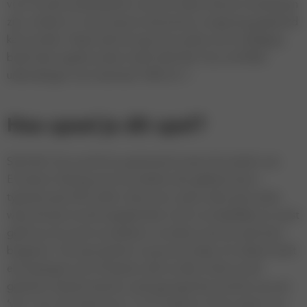
voor ervaren pokerspelers ook een leuke nieuwe ervaring kan
zijn, omdat er in een nieuwe interactieve omgeving gespeeld
kan worden. Naast dat het spel een ander soort uitdaging
biedt dan regulier poker, heeft Side Bet City ook flinke
uitbetalingen van maximaal 1000 tot 1.
Hoe speel je dit spel?
Side Bet City wordt live gestreamd vanuit de studio’s van
Evolution Gaming met live dealers die gekleed zijn in
typische jaren 80 outfits. Als je een casino hebt gevonden
waar dit spel wordt aangeboden is het noodzakelijk om eerst
geld in je account te plaatsen voordat je aan het spel kunt
beginnen. Het spel spelen is erg eenvoudig. De dealer heeft
een kaartspel van 52 kaarten dat na elke ronde wordt
geschud. Spelers kunnen zoals gezegd dus inzetten op een
‘win’ voor een hand van 3, 5 of 7 kaarten of een optie voor