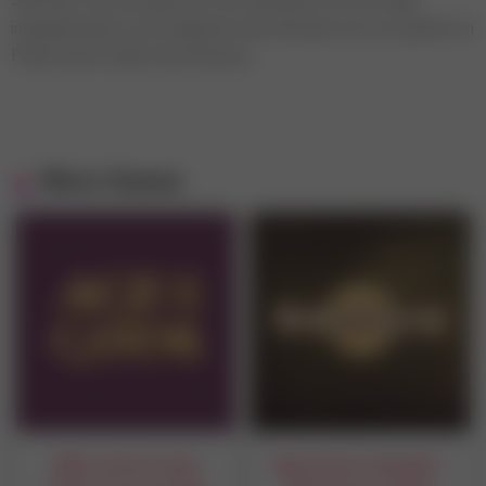
Side Bet City wel gewoon een leuk spel met een lage
instapdrempel voor beginners die de basis van Live spelen en
Poker beter willen leren kennen.
More Games
Alles wat je moet
Reactoonz slotspel –