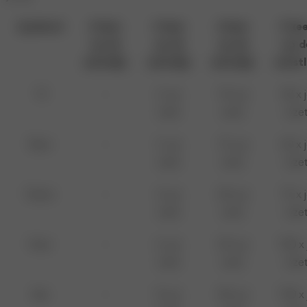
Symbool
2 keer
3 keer
4 keer
5 ke
op de
op de
op de
op d
winstlijn
winstlijn
winstlijn
winstl
10
–
2 x je
10 x je
40 x 
inzet
inzet
inze
Boer
–
3 x je
15 x je
60 x 
inzet
inzet
inze
Dame
–
4 x je
20 x je
75 x 
inzet
inzet
inze
Heer
–
6 x je
30 x je
100 x 
inzet
inzet
inze
Aas
–
8 x je
40 x je
150 x 