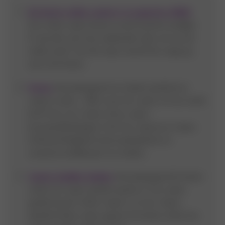
De beste online casino’s in augustus 2026!
Een online casino kiezen wordt steeds moeilijker.
Er zijn dan ook meer aanbieders dan ooit op de
markt actief. Dus dit roept vanzelf de vraag op,
wat is het beste...
Home
InhoudsopgaveLive dealer spellenLive
casino’s online – Wat is een live casino en hoe werkt
het?Over Live-Casino.nlLive casino
bonussenBetalingen in het live casinoLive Casino
SoftwareVeiligheid, betrouwbaarheid, en
verantwoordelijk spel Live dealer...
Casino Spellen Spelen
InhoudsopgaveDe beste
online live casino spellen spelen in Live casino
spellen bij de Online Casino's in !Live Casino
SpellenOnline casino games De beste online live