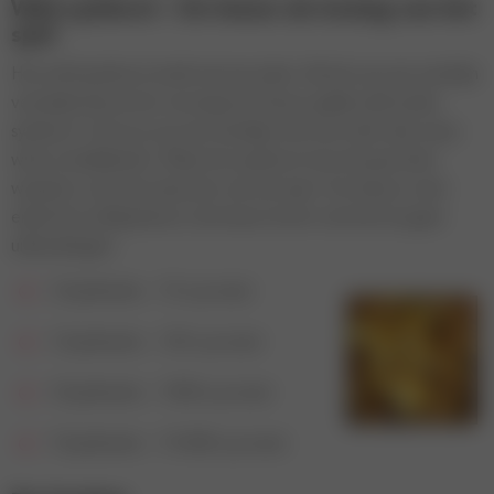
Wild symbool – De leeuw als koning van het
spel
Het wild symbool werkt als een joker. Als het op een winstlijn
verschijnt kan je het vervangt de leeuw gelijk welk ander
symbool. Scoor je op een winstlijn met een wild, dan zal je
winst verdubbelen. Maar het symbool met de grootste
waarde is ook de mascotte van het spel. De leeuw is niet
enkel het wildsymbool, de leeuw levert ook de hoogste
uitbetalingen:
2 Symbolen – 15 x je inzet
3 Symbolen – 125 x je inzet
4 Symbolen – 1500 x je inzet
5 Symbolen – 15.000 x je inzet