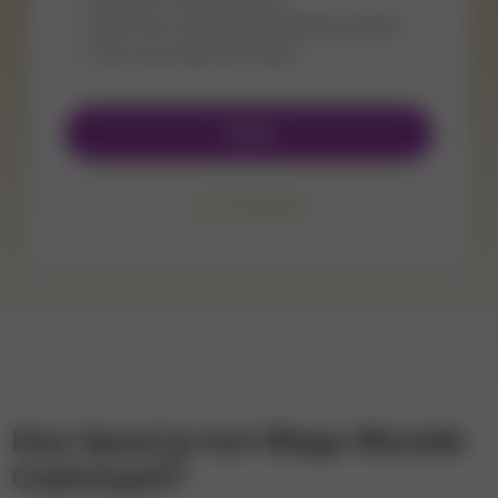
Speel hier met Nederlandstalige dealers
Heel veel andere Bonussen
Speel
Lees Recensie
Hoe Speel je het Mega Moolah
Casinospel?