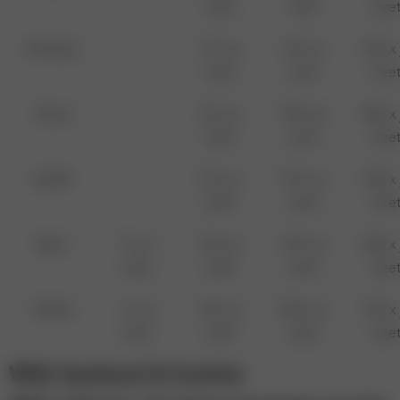
inzet
inzet
inze
Antilope
–
10 x je
50 x je
250 x 
inzet
inzet
inze
Zebra
–
20 x je
100 x je
400 x 
inzet
inzet
inze
Giraffe
–
30 x je
125 x je
500 x 
inzet
inzet
inze
Bison
4 x je
40 x je
150 x je
600 x 
inzet
inzet
inzet
inze
Olifant
6 x je
50 x je
250 x je
750 x 
inzet
inzet
inzet
inze
Wild Symbool & Scatter