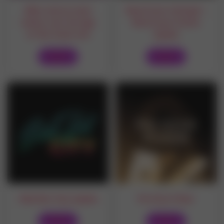
Alles wat je moet
Reactoonz slotspel –
weten over de Age
Reactoonz Gratis
of the Gods slot
Spelen
Speel
Speel
Side Bet City Spelen
Pai Gow Poker
Speel
Speel