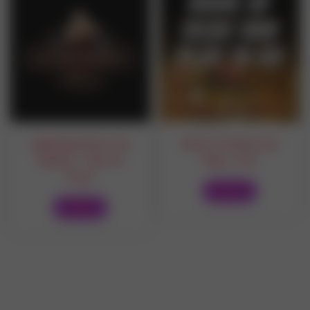
Lightning Dice Live
Book of Dead van
Spelen – Tips en
Play ‘n Go
Trucs.
Speel
Speel