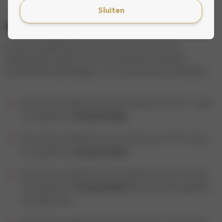
Sluiten
Hoe kun je winnen en hoeveel?
Je wint bij Lightning Dice als je de som van de drie
dobbelstenen goed weet te voorspellen. Er gelden
verschillende uitbetalingen voor de winnende combinaties:
Een inzet en uitkomst op een totaal van 10 of 11: winst
ter waarde van
5x jouw inzet.
Een inzet en uitkomst op een totaal van 9 of 12: winst
ter waarde van
6x jouw inzet.
Een inzet en uitkomst op een totaal van 8 of 13: winst
ter waarde van
7x jouw inzet
(als één van de getallen
de uitkomst is).