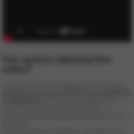
Hoe speel je Lightning Dice
online?
Zoals we al eerder zeiden, is Lightning Dice vrij eenvoudig.
Als speler zet je in op de uitkomst van de waarden van
de dobbelstenen.
Dit is bij bijna alle dobbelspellen zo.
Echter is het bij Lightning Dice iets spannender… Zo
spannend dat je bij dit dobbelspel tot duizend keer je inzet
kunt winnen!
Er kan tijdens dit spel veel gebeuren en de winst kan ineens