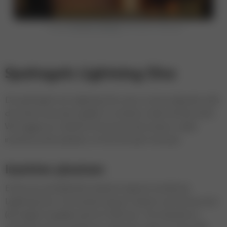
(image:
Evolution Gaming
| © Evolution Gaming)
Spelregels Lightning Dice
De spelregels van Lightning Dice zijn zo eenvoudig dat zelfs
de meest onervaren gokker ze meteen onder de knie heeft.
We leggen je in detail uit hoeveel je kan winnen, welke
inzetten je kan plaatsen, en hoe het spel verloopt.
Inzetten plaatsen
Er kan op verschillende manieren ingezet worden bij
Lightning Dice. De inzetten kunnen variëren van 20 eurocent
(de laagst mogelijk inzet) tot 500 euro. De minimale en