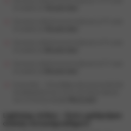
Een inzet en uitkomst op een totaal van 7 of 14: winst
ter waarde van
10x jouw inzet.
Een inzet en uitkomst op een totaal van 6 of 15: winst
ter waarde van
15x jouw inzet.
Een inzet en uitkomst op een totaal van 5 of 16: winst
ter waarde van
25x jouw inzet.
Een inzet en uitkomst op een totaal van 4 of 17: winst
ter waarde van
50x jouw inzet.
En ten slotte… De hoofdprijs: deze win je als alle drie
de dobbelstenen een 3 of en 6 zijn. Bij een uitkomst
van 3 of 18 win je namelijk
150x je inzet
!
Lightning strikes – Extra geldprijzen
dankzij vermenigvuldigers!