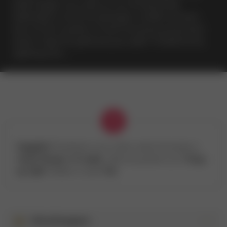
artikel leggen we je alles uit over dit spannende
dobbelspel: je leert de spelregels, ontdekt de beste
sites om het te spelen, en leert hoeveel je precies kunt
winnen. Staat het geluk aan jouw zijde? Ontdek het bij
Lightning Dice…
Opgelet!
Deelname voor online casino bonussen is
vanaf 24 jaar of ouder.
Wat kost gokken jou?
Stop
op tijd!
Gokken is vanaf
18+
Inhoudsopgave
[
]