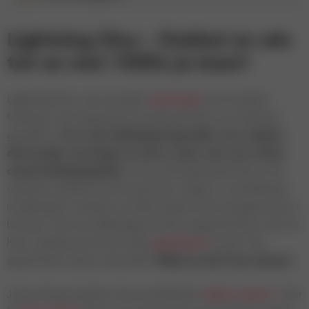
Lightning Dice – Dobbel en win
tot en met 1000x je inzet!
Lightning Dice, een exclusief
casinospel
van Evolution
Gaming, is een spannend en uniek spel dat voor iedereen
geschikt is.
Zo is dit dobbelspel geschikt voor spelers
die houden van bingo en slots, maar ook voor echte
casinotafelspelspelers.
Het wordt gestreamd door HD-
camera’s, waardoor je het spel kunt volgen in verschillende
invalshoeken. Hierdoor worden spelers echt meegenomen in
het spel. Het live dobbelspel wordt vergezeld door een live
host, waardoor het een echte
gameshow
wordt. Het
spannende is dat je maar liefst
1000x je inzet kan winnen!
Je kan dit spel spelen is bij verschillende
online casino’s
. Hier