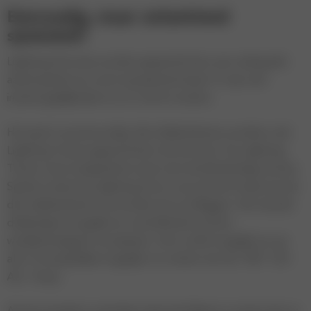
Eenvoudig, maar ontzettend
spannend!
Lightning Dice kan worden gespeeld door een onbeperkt
aantal spelers en is een erg spannend spel. Er zijn veel
inzetmogelijkheden en er is veel te winnen.
Het spel is vrij eenvoudig: drie dobbelstenen worden in de
Lightning Tower gegooid door de live host. De Lightning
Tower is een transparante toren met doolhofachtige secties.
Spelers zetten bij Lightning Dice in op wat het totaal van de
drie dobbelstenen zal worden als ze stilliggen. Het is bij dit
dobbelspel mogelijk om verschillende soorten
weddenschappen te plaatsen. Het is zelfs mogelijk om op
alle 16 inzetplekken tegelijk in te zetten met de “BET ON
ALL”-knop.