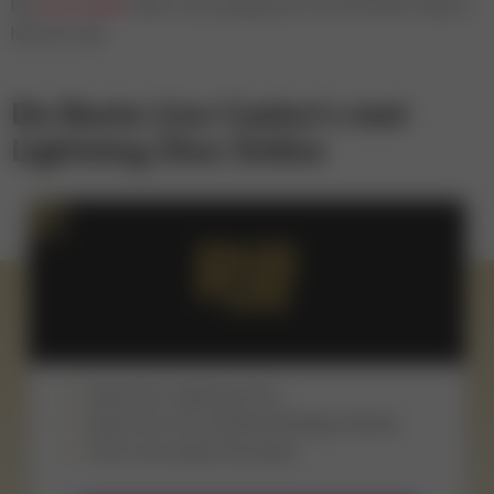
bij
Live-Casino
laten we je graag zien wat de beste casino’s
hiervoor zijn.
De Beste Live Casino's met
Lightning Dice Online
1
Speel hier Lightning Dice
Speel hier met Nederlandstalige dealers
Heel veel andere Bonussen