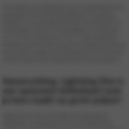
De multipliers van Lightning Dice zijn in tegenstelling tot het
dobbelspel zelf niet helemaal willekeurig. De Lightning
Multiplier is voor bepaalde uitkomsten vooraf bepaald. Zo
zijn multipliers van 9x tot 99x beschikbaar voor uitkomsten
van 7 of 14 en multipliers van 10 en 11 zullen resulteren in
multipliers van 4x tot 49x de inzet. De multiplier van 999x de
inzet is alleen mogelijk voor de uitkomsten 3 of 18. Dit komt
omdat de kans op deze uitkomst kleiner en dus specialer is.
Samenvatting: Lightning Dice is
een spannend dobbelspel waar
je kans maakt op grote prijzen!
Lightning Dice is een eenvoudig, maar erg spannend
dobbelspel. De Lightning Tower en de obstakels hierin