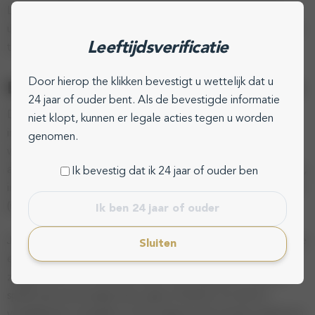
LET OP: Bekijk op voorhand altijd de blackjack-regels en
uitbetalingen voordat je begint met spelen, om er zeker van
Leeftijdsverificatie
te zijn dat je niet voor verrassingen komt te staan.
Door hierop the klikken bevestigt u wettelijk dat u
Bet Behind Blackjack in online casino’s
24 jaar of ouder bent. Als de bevestigde informatie
Door de hot streak-tafel te gebruiken, kunnen spelers
niet klopt, kunnen er legale acties tegen u worden
inzetten op ‘hot' spelers en profiteren van diens speler
genomen.
winning streak. Met de Bet Behind-optie krijg je over het
algemeent de typische 1 op 1 uitbetalingsratio aangeboden,
Ik bevestig dat ik 24 jaar of ouder ben
inclusief de standaard 3 op 2 uitbetalingsratio voor blackjack
(wanneer de eerste twee kaarten in totaal 21 zijn).
Ik ben 24 jaar of ouder
Je kunt op de kaarten van andere spelers inzetten alsof het je
Sluiten
eigen setje kaarten is. Het verschil is uiteraard dat je niets te
zeggen hebt over hoe de hand wordt gespeeld, dus een
speler kan eenvoudig ‘bust’ gaan of kiezen om niet te
verdubbelen of splitsen. Het is daarom de moeite waard om