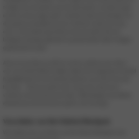
te kijken hoe de spelers aan de tafel spelen voordat je gaat
inzetten met je eigen geld- misschien staat de strategie van
die speler je namelijk niet aan en dat kan zonde zijn van je
inzet. In het ideale geval kies je dus een speler die een
blackjack strategie gebruikt en goede kaarten lijkt te krijgen
gedurende het spel.
Als je ervoor kiest om deel te nemen, plaats je een chip in
een van de Bet Behind-vakken tijdens de toegestane inzettijd
(tegelijkertijd met de zittende spelers), en je doet mee aan
het spel… Als jouw speler wint, win jij ook, maar als ze
verliezen, ben jij ook je inzet kwijt. Uitbetalingen zijn daarbij
identiek aan wat de actieve speler ook ontvangt.
Voordelen van Bet Behind Blackjack
We hebben de voordelen van Bet Behind Blackjack even