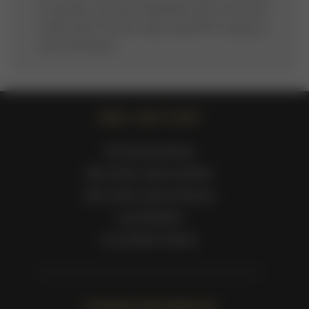
Er zijn dan ook meer aanbieders dan ooit op de
markt actief. Dus dit roept vanzelf de vraag op,
wat is het beste...
SNEL VAN START
No Deposit Bonus
Alle Online Casino Spellen
Alle Online Casino Reviews
Live Blackjack
Live Dealer Casino’s
OVERIGE INFORMATIE