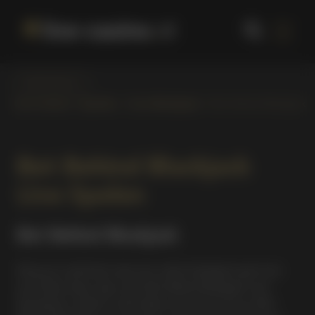
Ad Disclosure
Live Casino
Spellen
Live Blackjack
Bet Behind Blackjack
Bet Behind Blackjack
Live Spelen
Bet Behind Blackjack
Als jij op zoek bent naar een online blackjack-spel met
een leuke draai, dan zul je Bet Behind Blackjack vast
fantastisch vinden! In dit artikel zul je leren hoe je Bet