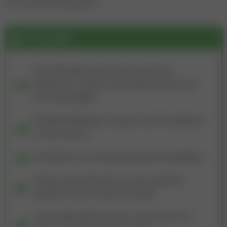
voor je op een rijtje gezet:
Voordelen
Een onbeperkt aantal online spelers kan
deelnemen, waardoor de spanning en de inzet
eenvoudig stijgen.
Bet Behind Blackjack is dag en nacht beschikbaar
in online casino's.
Bet Behind is via mobiele apparaten beschikbaar.
Je kunt op de schouders van een topspeler
meeliften naar een leuke extra prijs.
Je kunt altijd geld inzetten, ook al sta je in de