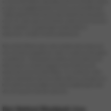
en met de Bet Behind-uitbreiding, stelt het meerdere spelers
in staat om tegelijkertijd deel te nemen aan hetzelfde spel.
Tijdens piekmomenten kan het bijvoorbeeld zijn dat spelers
in het Live casino geen stoel kunnen vinden aan hun favoriete
tafel, waardoor ze gedwongen worden alleen te
observeren, voordat ze kunnen plaatsnemen.
Met de Bet Behind-optie is dat verleden tijd en kunnen de
door Evolution aangedreven casino's nu gewoon alle gasten
verwelkomen. Terwijl spelers wachten op een plek aan de
tafel, kunnen ze meteen beginnen met inzetten op de
spelers die al wel een plek hebben. Zo voorkomen online
casino’s dat klanten naar een andere tafel op zoek gaan en is
het wachten op een plekje een leuke bezigheid geworden
die ook nog eens winst kan opleveren.
Bet Behind Blackjack Live