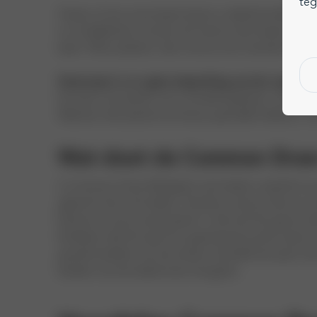
teg
Passen of een extra kaart kopen is altijd beschikb
te verdubbelen moeten de eerste twee kaarten uitko
kaart. Wil je splitsen, dan moet je een tweede inzet 
Daarnaast is er geen beperking op het aantal 
het spel ook spelen met verzekeringsoptie. Stel dat d
Wanneer alle spelers hun keuze gemaakt hebben, is 
Wat doet de Common Draw 
In Common Draw Blackjack is de dealer verplicht te p
gekocht door de dealer. Hierdoor weet je dus al vo
hij bust en win je automatisch. Is dit niet het geval
betekent dat het spel live gestreamd wordt vanuit 
goede kwaliteit van de stream, beschikt het spel ook
handen van de dealer kunt terugzien.