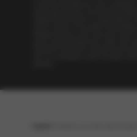
verschil met de traditionele versie van Blackjack,
speelt tegen de dealer, maar allemaal dezelfde 
tegelijk online kan spelen is, in tegenstelling to
nooit te wachten om een plekje te bemachtige
Blackjack een nieuw online casino spel is, ben je 
speelt, wat de spelregels zijn en welke online cas
Nederland. Na het lezen van deze blog, ben jij 
niet voor verrassingen te staan! Lees gauw verd
kaartspel.
Opgelet!
Deelname voor online casino bonussen