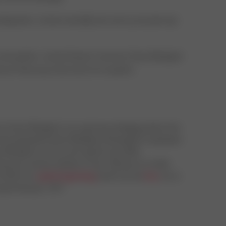
spelers. Je kunt namelijk zien wat zij van plan zijn.
 en de spelers. Je kunt binnen Common Draw Blackjack
on thuis op je luie stoel zit te spelen.
on Draw Blackjack voor genoeg uitdaging dat je het
e de bestaande beste Blackjack strategieën toepassen
ckjack is, hoe je het speelt, bij welke
jouw wensen aansluit of niet. Wij zijn er in ieder
n heeft een
spelvergunning
heeft van de
Ksa
om in
Speel bewust, 18+!