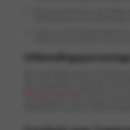
Wat ook een leuke feature van deze Blackjack vari
Vooral handig als je niet weet welke strategie 
Tot slot is er ook een feature beschikbaar die 
namelijk chatten met de dealer. Zo heb je toch me
Uitbetalingspercentag
Met een uitbetalingspercentage van 99.50% en het f
liefst wil blijven spelen. Doordat Common Draw Black
tijdens een speelronde. Nu je alles weet van Common
Nederlandse online casino’s
terecht kunt en hoe he
geval enthousiast over. Waar je wel goed naar moet ki
Nederland actief te mogen zijn. Zoals bij ieder kans