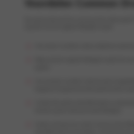
Voordelen Common Draw
Nu weet je dus wat het is en hoe je het online spee
opzichte van de originele Blackjack variant.
Het eerste voordeel is dat je altijd kunt aansc
Waar je bij de originele Blackjack variant het 
spelers.
Het tweede voordeel is dat het spel toegankelij
beginners als geavanceerde spelers kunnen aansc
Omdat alle spelers dezelfde kaarten toebedeeld k
hierdoor groter dan bij normale Blackjack.
Verder verloopt een ronde Common Draw Blackjac
dezelfde hand van de dealer. Je hoeft dus niet t