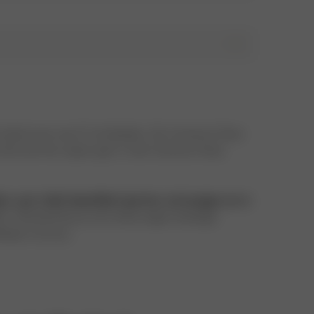
[
]
n totaal score van 21 te behalen. De Common Draw
 is het een live casino spel. In de Common Draw
ers aan tafel dezelfde kaarten ontvangen en is
. Uiteraard kun je wel zelf je eigen strategie
htbaar voor jou.